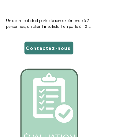
faciliter leur progression, de la définition du 
Augmenter la satisfaction de vos
besoin jusqu'à l'utilisation de votre produit ou de 
clients
votre service.
Un client satisfait parle de son expérience à 2 
personnes, un client insatisfait en parle à 10 !

Mieux comprendre la stisfaction client pour 
mieux traiter les réclamations.

Nous mesurons la satisfaction de vos clients et 
Contactez-nous
vous proposons des pistes d'amélioration claires 
et simples.