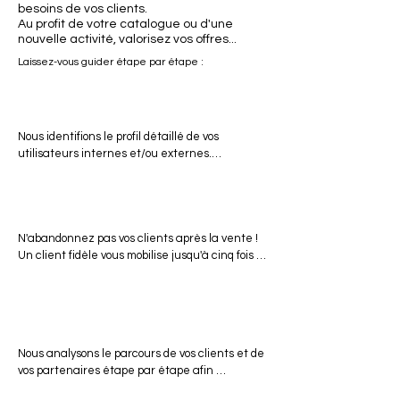
besoins de vos clients.
Au profit de votre catalogue ou d'une
nouvelle activité, valorisez vos offres...
Laissez-vous guider étape par étape :
Mieux connaître votre clientèle pour
accroître votre impact
Nous identifions le profil détaillé de vos 
utilisateurs internes et/ou externes.

Grâce à la définition de ce "client-cible", nous 
vous suggérons des solutions simples et 
Proposer une expérience de
adaptées à vos interlocuteurs.
fidélisation unique
N'abandonnez pas vos clients après la vente ! 
Un client fidèle vous mobilise jusqu'à cinq fois 
moins qu'un nouveau client !

Nous sommes à vos côtés pour construire un 
Fluidifier vos processus et vos
processus de fidélisation par la satisfaction.
relations
Nous analysons le parcours de vos clients et de 
vos partenaires étape par étape afin 
d'identifier les axes d'amélioration et de 